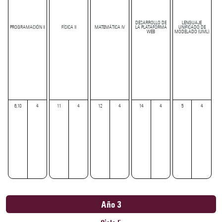
DESARROLLO DE
LENGUAJE
PROGRAMACIÓN II
FÍSICA II
MATEMÁTICA IV
LA PLATAFORMA
UNIFICADO DE
WEB
MODELADO (UML)
6,10
4
11
4
12
4
14
4
5
4
Año 3