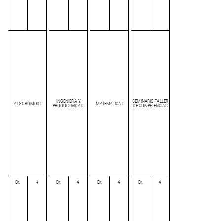
INGENIERÍA Y
SEMINARIO TALLER
ALGORITMOS I
MATEMÁTICA I
PRODUCTIVIDAD
DE COMPETENCIAS
Br.
4
Br.
4
Br.
4
Br.
4