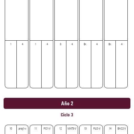
1
4
1
4
3
4
Br.
4
Br.
4
Año 2
Ciclo 3
10
prog1-v
11
FIS1-V
12
MAT3-V
13
FILO-V
14
BAS2-V