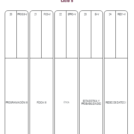
Ciclo 5
20
PROG3-V
21
FIS3-V
22
EPRO-V
23
EI-V
24
RED1-V
ESTADÍSTICA Y
PROGRAMACIÓN III
FÍSICA III
REDES DE DATOS I
ÉTICA
PROBABILIDADES