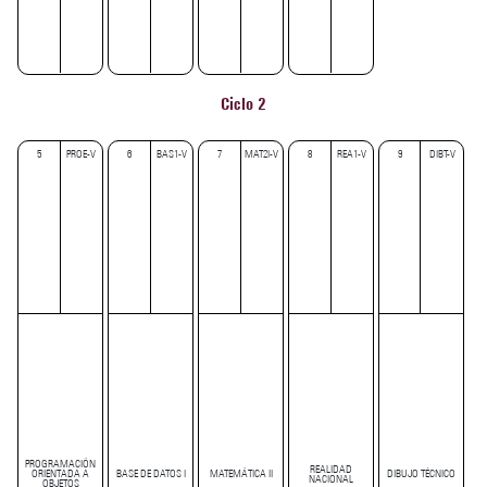
Ciclo 2
5
PROE-V
6
BAS1-V
7
MAT2I-V
8
REA1-V
9
DIBT-V
PROGRAMACIÓN
REALIDAD
ORIENTADA A
BASE DE DATOS I
MATEMÁTICA II
DIBUJO TÉCNICO
NACIONAL
OBJETOS