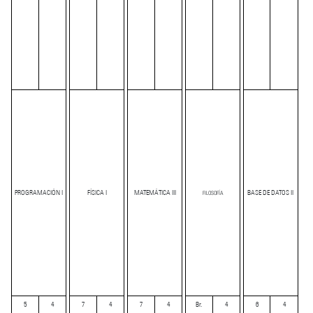
PROGRAMACIÓN I
FÍSICA I
MATEMÁTICA III
BASE DE DATOS II
FILOSOFÍA
5
4
7
4
7
4
Br.
4
6
4