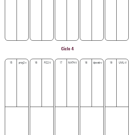
Ciclo 4
15
prog2-v
16
FIS2-V
17
MAT4-V
18
dpweb-v
19
UML-V