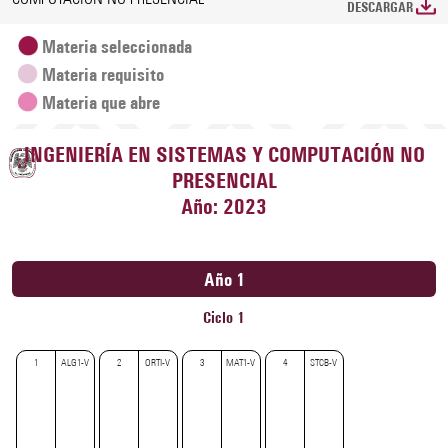
DESCARGAR
Materia seleccionada
Materia requisito
Materia que abre
INGENIERÍA EN SISTEMAS Y COMPUTACIÓN NO
PRESENCIAL
Año: 2023
Año 1
Ciclo 1
1
ALG1-V
2
ORTI-V
3
MAT1-V
4
STCB-V