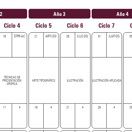
2
Año 3
Año 4
Ciclo 4
Ciclo 5
Ciclo 6
Ciclo 7
16
ETPR-AC
21
ARTI-DG
26
ILUS-DG
31
ILAP-DG
3
TÉCNICAS DE
PRESENTACIÓN
ARTE TIPOGRÁFICO
ILUSTRACIÓN
ILUSTRACIÓN APLICADA
GRÁFICA
11
4
16
4
21
4
26
4
2