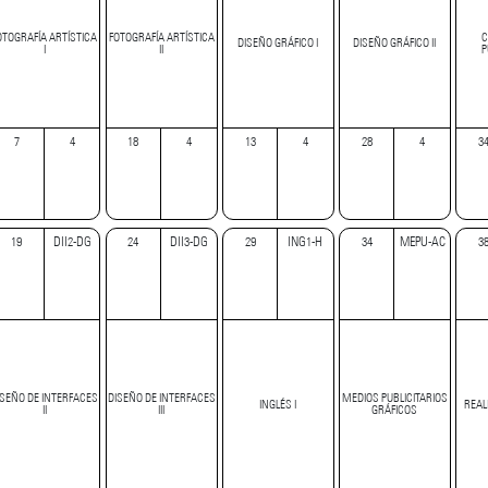
OTOGRAFÍA ARTÍSTICA
FOTOGRAFÍA ARTÍSTICA
C
DISEÑO GRÁFICO I
DISEÑO GRÁFICO II
I
II
P
7
4
18
4
13
4
28
4
3
19
DII2-DG
24
DII3-DG
29
ING1-H
34
MEPU-AC
3
ISEÑO DE INTERFACES
DISEÑO DE INTERFACES
MEDIOS PUBLICITARIOS
INGLÉS I
REAL
II
III
GRÁFICOS