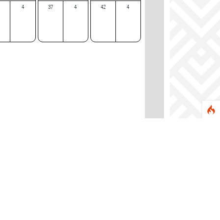
.
4
37
4
42
4