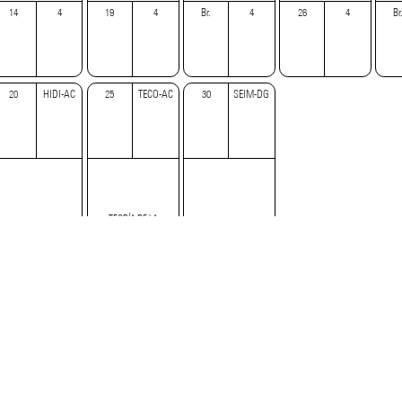
14
4
19
4
Br.
4
26
4
Br
20
HIDI-AC
25
TECO-AC
30
SEIM-DG
TEORÍA DE LA
HISTORIA DEL DISEÑO
SEMIÓTICA DE LA
COMUNICACIÓN
GRÁFICO
IMAGEN
GRÁFICA
15
4
17
4
21
4