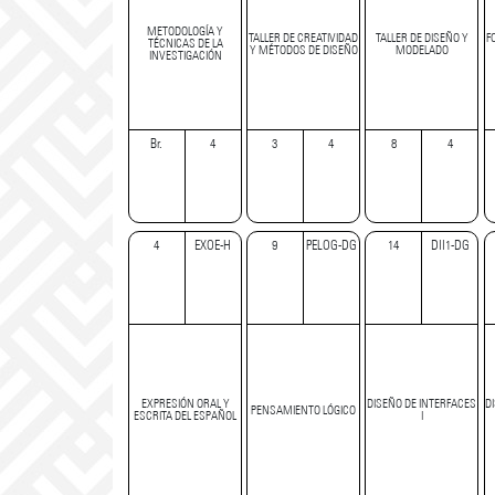
METODOLOGÍA Y
TALLER DE CREATIVIDAD
TALLER DE DISEÑO Y
F
TÉCNICAS DE LA
Y MÉTODOS DE DISEÑO
MODELADO
INVESTIGACIÓN
Br.
4
3
4
8
4
4
EXOE-H
9
PELOG-DG
14
DII1-DG
EXPRESIÓN ORAL Y
DISEÑO DE INTERFACES
D
PENSAMIENTO LÓGICO
ESCRITA DEL ESPAÑOL
I