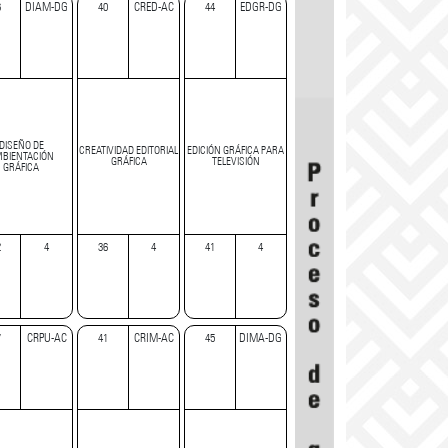
6
DIAM-DG
40
CRED-AC
44
EDGR-DG
DISEÑO DE
CREATIVIDAD EDITORIAL
EDICIÓN GRÁFICA PARA
BIENTACIÓN
GRÁFICA
TELEVISIÓN
GRÁFICA
2
4
36
4
41
4
7
CRPU-AC
41
CRIM-AC
45
DIMA-DG