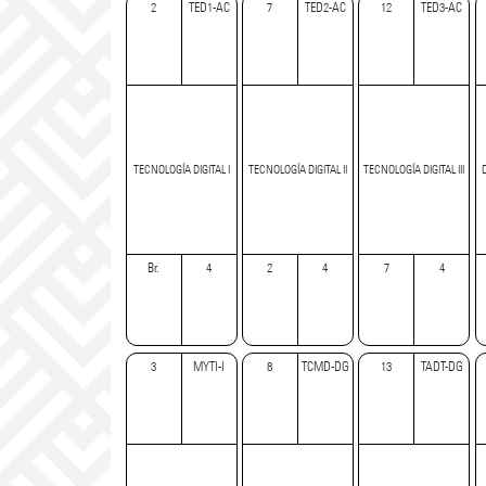
2
TED1-AC
7
TED2-AC
12
TED3-AC
TECNOLOGÍA DIGITAL I
TECNOLOGÍA DIGITAL II
TECNOLOGÍA DIGITAL III
Br.
4
2
4
7
4
3
MYTI-I
8
TCMD-DG
13
TADT-DG