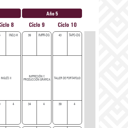
Año 5
Ciclo 8
Ciclo 9
Ciclo 10
5
ING2-H
39
IMPR-DG
43
TAPO-DG
IMPRESIÓN Y
INGLÉS II
TALLER DE PORTAFOLIO
PRODUCCIÓN GRÁFICA
9
4
34
4
39
4