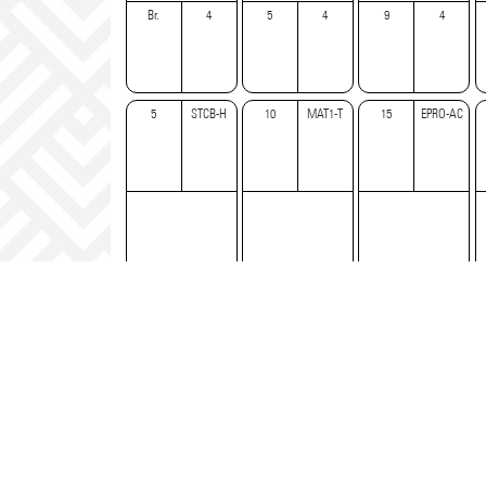
Br.
4
5
4
9
4
5
STCB-H
10
MAT1-T
15
EPRO-AC
SEMINARIO TALLER DE
MATEMÁTICA I
ÉTICA
COMPETENCIAS
Br.
4
Br.
4
Br.
4