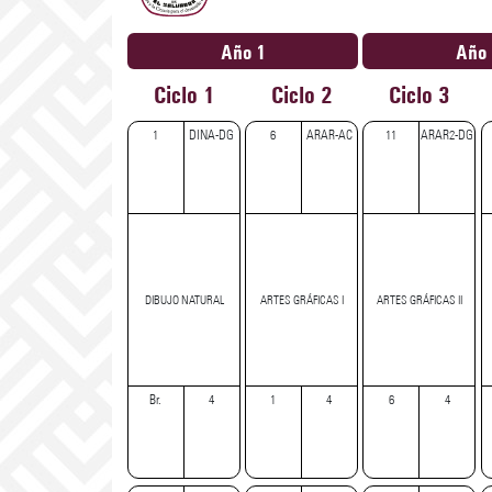
Año 1
Año 
Ciclo 1
Ciclo 2
Ciclo 3
1
DINA-DG
6
ARAR-AC
11
ARAR2-DG
DIBUJO NATURAL
ARTES GRÁFICAS I
ARTES GRÁFICAS II
Br.
4
1
4
6
4