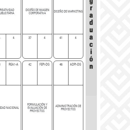
REATIVIDAD
DISEÑO DE IMAGEN
DISEÑO DE MARKETING
UBLICITARIA
CORPORATIVA
4
4
37
4
41
4
8
REA1-A
42
FEPI-DG
46
ADPI-DG
FORMULACIÓN Y
ADMINISTRACIÓN DE
IDAD NACIONAL
EVALUACIÓN DE
PROYECTOS
PROYECTOS