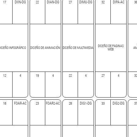
17
DIIN-DG
22
DIAN-DG
27
DIMU-DG
32
DIPA-AC
3
DISEÑO DE PAGINAS
DISEÑO INFOGRÁFICO
DISEÑO DE ANIMACIÓN
DISEÑO DE MULTIMEDIA
AM
WEB
12
4
19
4
22
4
27
4
3
18
FOAR-AC
23
FOAR2-AC
28
DIG1-DG
33
DIG2-DG
3