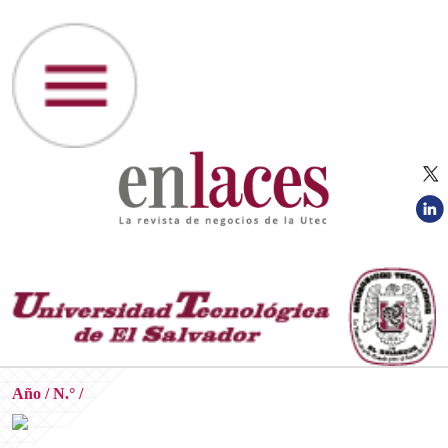
Año / N.° /