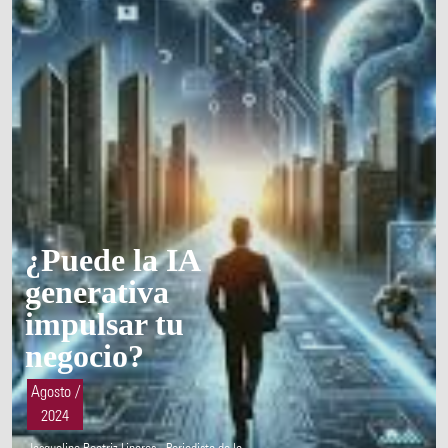
¿Puede la IA
generativa
impulsar tu
negocio?
Agosto /
2024