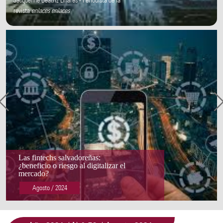
Jacqueline Beatriz Linares - Periodista de la
revista
enlaces
enlaces
Las fintechs salvadoreñas:
¿beneficio o riesgo al digitalizar el
mercado?
Agosto / 2024