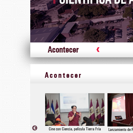
Acontecer
Conferencia magistral Neurotalen
Acontecer
Cine con Ciencia, película Tierra Fría
a magistral Neurotalento en
Lanzamiento de P