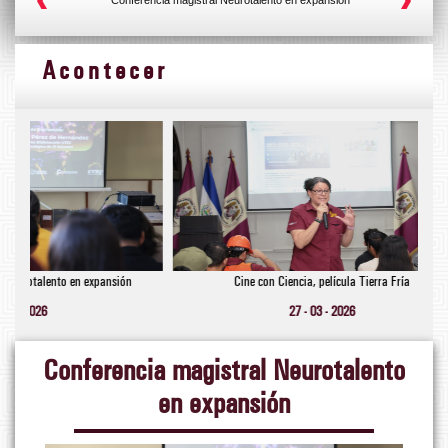
Acontecer
pansión
Cine con Ciencia, película Tierra Fría
Lanzamie
27 - 03 - 2026
Conferencia magistral Neurotalento
en expansión