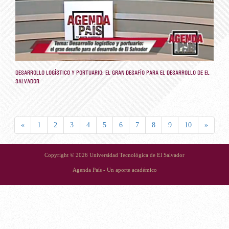
DESARROLLO LOGÍSTICO Y PORTUARIO: EL GRAN DESAFÍO PARA EL DESARROLLO DE EL
SALVADOR
«
1
2
3
4
5
6
7
8
9
10
»
Copyright © 2026 Universidad Tecnológica de El Salvador
Agenda País - Un aporte académico