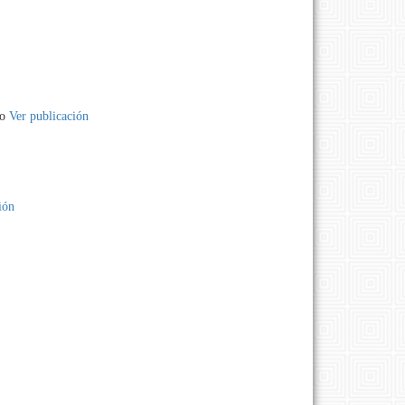
no
Ver publicación
ión