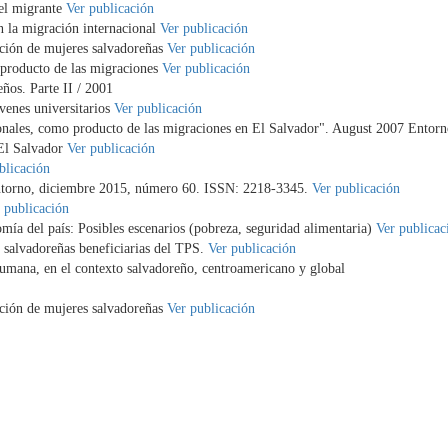
del migrante
Ver publicación
n la migración internacional
Ver publicación
ación de mujeres salvadoreñas
Ver publicación
 producto de las migraciones
Ver publicación
eños. Parte II / 2001
óvenes universitarios
Ver publicación
ionales, como producto de las migraciones en El Salvador". August 2007 Entor
 El Salvador
Ver publicación
blicación
ntorno, diciembre 2015, número 60. ISSN: 2218-3345.
Ver publicación
 publicación
ía del país: Posibles escenarios (pobreza, seguridad alimentaria)
Ver publicac
s salvadoreñas beneficiarias del TPS.
Ver publicación
umana, en el contexto salvadoreño, centroamericano y global
ación de mujeres salvadoreñas
Ver publicación