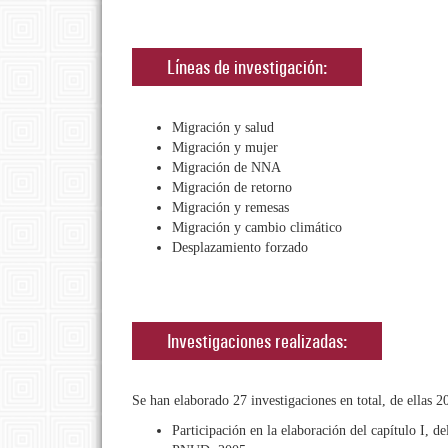
Líneas de investigación:
Migración y salud
Migración y mujer
Migración de NNA
Migración de retorno
Migración y remesas
Migración y cambio climático
Desplazamiento forzado
Investigaciones realizadas:
Se han elaborado 27 investigaciones en total, de ellas 2
Participación en la elaboración del capítulo I,