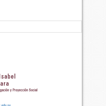
Isabel
ara
igación y Proyección Social
.edu.sv