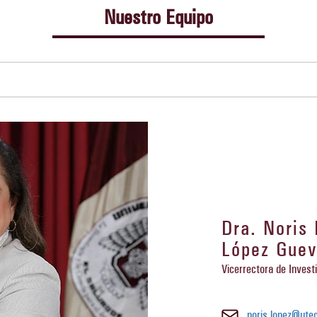
Nuestro Equipo
Dra. Noris 
López Guev
Vicerrectora de Invest
noris.lopez@utec