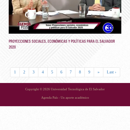
PROYECCIONES SOCIALES, ECONÓMICAS Y POLÍTICAS PARA EL SALVADOR
2020
1
2
3
4
5
6
7
8
9
»
Last ›
Copyright © 2026 Universidad Tecnológica de El Salvador
Agenda País - Un aporte académico