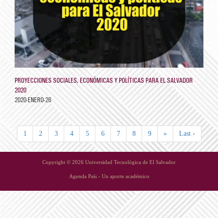
PROYECCIONES SOCIALES, ECONÓMICAS Y POLÍTICAS PARA EL SALVADOR
2020
2020-ENERO-26
1
2
3
4
5
6
7
8
9
»
Last ›
Copyright © 2026 Universidad Tecnológica de El Salvador
Agenda País - Un aporte académico