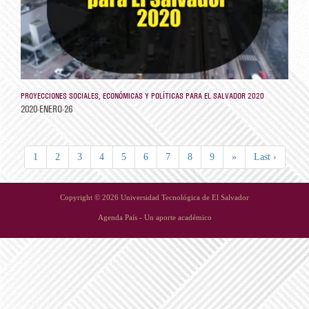
PROYECCIONES SOCIALES, ECONÓMICAS Y POLÍTICAS PARA EL SALVADOR 2020
2020-ENERO-26
1
2
3
4
5
6
7
8
9
»
Last ›
Copyright © 2026 Universidad Tecnológica de El Salvador
Agenda País - Un aporte académico