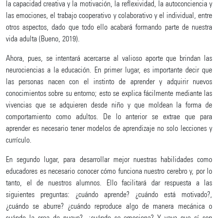
la capacidad creativa y la motivación, la reflexividad, la autoconciencia y
las emociones, el trabajo cooperativo y colaborativo y el individual, entre
otros aspectos, dado que todo ello acabará formando parte de nuestra
vida adulta (Bueno, 2019).
Ahora, pues, se intentará acercarse al valioso aporte que brindan las
neurociencias a la educación. En primer lugar, es importante decir que
las personas nacen con el instinto de aprender y adquirir nuevos
conocimientos sobre su entorno; esto se explica fácilmente mediante las
vivencias que se adquieren desde niño y que moldean la forma de
comportamiento como adultos. De lo anterior se extrae que para
aprender es necesario tener modelos de aprendizaje no solo lecciones y
currículo.
En segundo lugar, para desarrollar mejor nuestras habilidades como
educadores es necesario conocer cómo funciona nuestro cerebro y, por lo
tanto, el de nuestros alumnos. Ello facilitará dar respuesta a las
siguientes preguntas: ¿cuándo aprende? ¿cuándo está motivado?,
¿cuándo se aburre? ¿cuándo reproduce algo de manera mecánica o
cuándo la crea de nuevo?, ¿cuándo se emociona? Y vaya que sí son