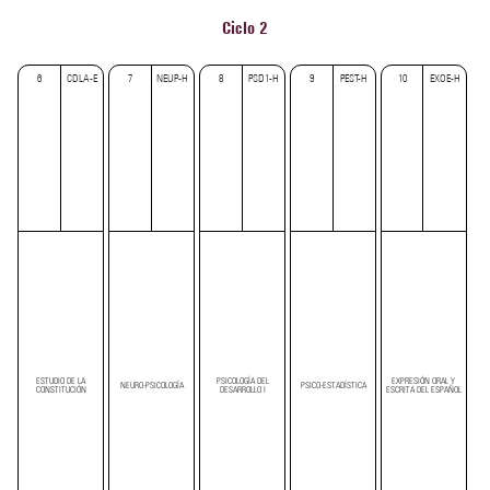
Ciclo 2
6
CDLA-E
7
NEUP-H
8
PSD1-H
9
PEST-H
10
EXOE-H
ESTUDIO DE LA
PSICOLOGÍA DEL
EXPRESIÓN ORAL Y
NEURO-PSICOLOGÍA
PSICO-ESTADÍSTICA
CONSTITUCIÓN
DESARROLLO I
ESCRITA DEL ESPAÑOL