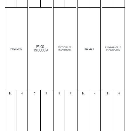
PSICO-
PSICOLOGÍA DEL
PSICOLOGÍA DE LA
FILOSOFÍA
INGLÉS I
FISIOLOGÍA
DESARROLLO II
PERSONALIDAD
Br.
4
7
4
8
4
Br.
4
8
4