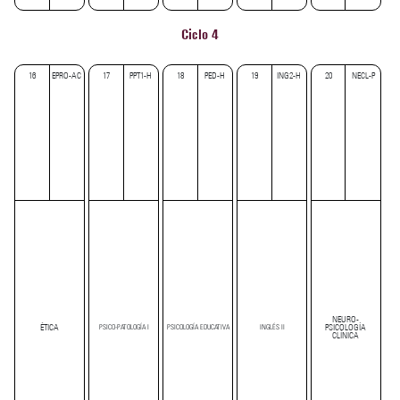
Ciclo 4
16
EPRO-AC
17
PPT1-H
18
PED-H
19
ING2-H
20
NECL-P
NEURO-
ÉTICA
PSICOLOGÍA
PSICO-PATOLOGÍA I
PSICOLOGÍA EDUCATIVA
INGLÉS II
CLÍNICA