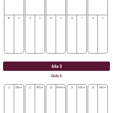
Br.
4
12
4
13
4
14
4
12
4
Año 3
Ciclo 5
21
DEIN-H
22
PPT2-H
23
PSAPA-H
24
PSEX-H
25
METI-H