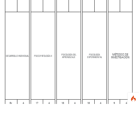
MÉTODOS DE
PSICOLOGÍA DEL
PSICOLOGÍA
DESARROLLO INDIVIDUAL
PSICO-PATOLOGÍA II
APRENDIZAJE
EXPERIMENTAL
INVESTIGACIÓN
Br.
4
17
4
18
4
18
4
9
4