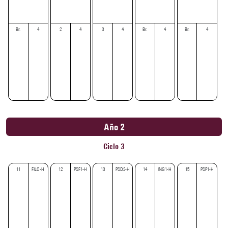
Br.
4
2
4
3
4
Br.
4
Br.
4
Año 2
Ciclo 3
11
FILO-H
12
PSF1-H
13
PSD2-H
14
ING1-H
15
PSP1-H