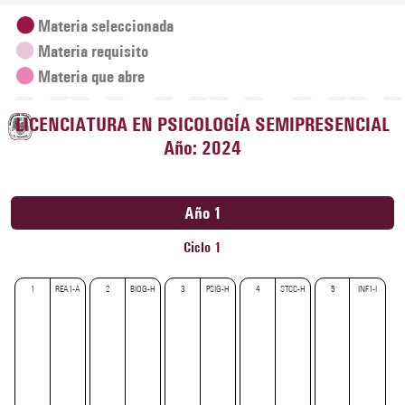
Materia seleccionada
Materia requisito
Materia que abre
LICENCIATURA EN PSICOLOGÍA SEMIPRESENCIAL
Año: 2024
Año 1
Ciclo 1
1
REA1-A
2
BIOG-H
3
PSIG-H
4
STCC-H
5
INF1-I