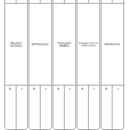
REALIDAD
PSICOLOGÍA
SEMINARIO TALLER DE
BIOPSICOLOGÍA
INFORMÁTICA
NACIONAL
GENERAL
COMPETENCIAS
Br.
4
Br.
4
Br.
4
Br.
4
Br.
4