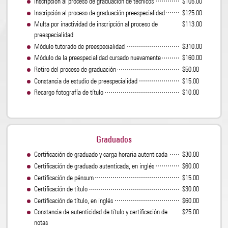
Inscripción al proceso de graduación de técnicos
$105.00
Inscripción al proceso de graduación preespecialidad
$125.00
Multa por inactividad de inscripción al proceso de
$113.00
preespecialidad
Módulo tutorado de preespecialidad
$310.00
Módulo de la preespecialidad cursado nuevamente
$160.00
Retiro del proceso de graduación
$50.00
Constancia de estudio de preespecialidad
$15.00
Recargo fotografía de título
$10.00
Graduados
Certiﬁcación de graduado y carga horaria autenticada
$30.00
Certiﬁcación de graduado autenticada, en inglés
$60.00
Certiﬁcación de pénsum
$15.00
Certiﬁcación de título
$30.00
Certiﬁcación de título, en inglés
$60.00
Constancia de autenticidad de título y certiﬁcación de
$25.00
notas