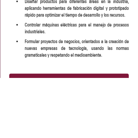
Diseñar productos para diferentes áreas en la industria,
aplicando herramientas de fabricación digital y prototipado
rápido para optimizar el tiempo de desarrollo y los recursos.
Controlar máquinas eléctricas para el manejo de procesos
industriales.
Formular proyectos de negocios, orientados a la creación de
nuevas empresas de tecnología, usando las normas
gramaticales y respetando el medioambiente.
¿Cuál es el área laboral en que se puede desarrollar el
futuro profesional?
Jefe de mantenimiento eléctrico
Jefe de soporte de red de comunicación industrial
Supervisor de producción
Encargado de sistemas de control automático