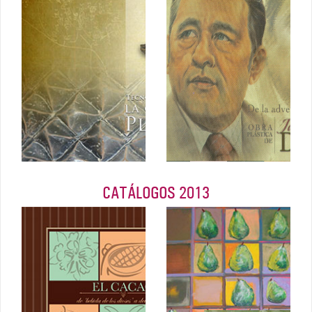
La Cerámica
sosiego. Obra
Plomiza
plástica de
Septiembre
José Napoleón
2014
Duarte
2014
CATÁLOGOS 2013
El
El Cacao, de
impresionismo
bebida de los
en la plástica
dioses a
de David
delicatessen