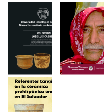
Colección
Los
José Luis
Historiantes de
Cabrera
El Salvador
Septiembre
2024
2024
Referentes
tangibles en la
cerámica
prehispánica