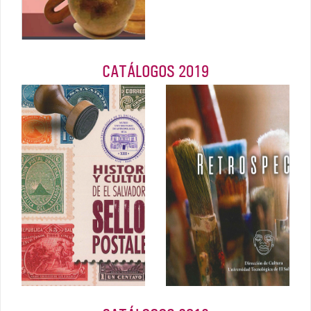
CATÁLOGOS 2019
Historia y
RETROSPECTIVA
cultura de El
(Retrospectivas es
Salvador en
obra de cuatro
sellos postales
artistas nacionale
2019
2019