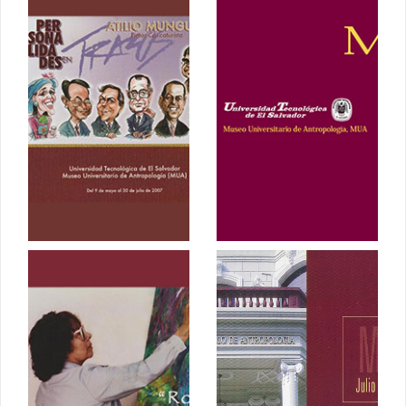
Personalidades
Memoria
en trazos, Atilio
Primer
Mungía
Aniversario
Julio 2007
Junio 2007
Rosa Mena
Memorias
Valenzuela
MUA
Febrero 2007
2007