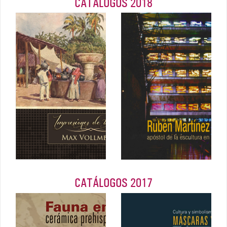
CATÁLOGOS 2018
Rubén
Martínez
Max Vollmverg
Bulnes,
- Impresiones
apóstol de la
de un viaje
escultura en El
Marzo 2018
Salvador
2018
CATÁLOGOS 2017
Fauna en la
Cultura y