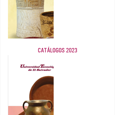
encontrada en
El Salvador
2024
CATÁLOGOS 2023
Formas
persistentes
en la
cerámica: Un
recorrido en el
tiempo
Marzo 2023