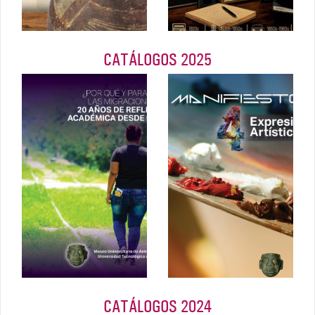
CATÁLOGOS 2025
¿Por qué y
MANIFIESTO
para qué las
ARTE: 4
migraciones?
expresiones
artísticas
Septiembre
2025
2025
CATÁLOGOS 2024