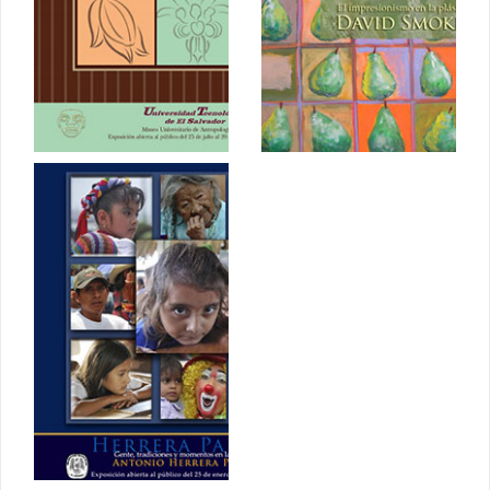
Smokler
Julio 2013
Abril 2013
Gente,
tradiciones y
momentos en
la fotografía
de Herrera
Palacios
Enero 2013