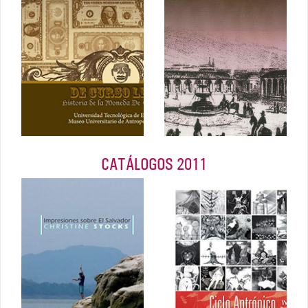
escenario de
moneda de El
la insurrección
Salvador
2012
Febrero 2012
CATÁLOGOS 2011
Impresiones
sobre El
Ciclo
Salvador,
antrópico, Iván
Christine
Navarrete
Stock
Enero 2011