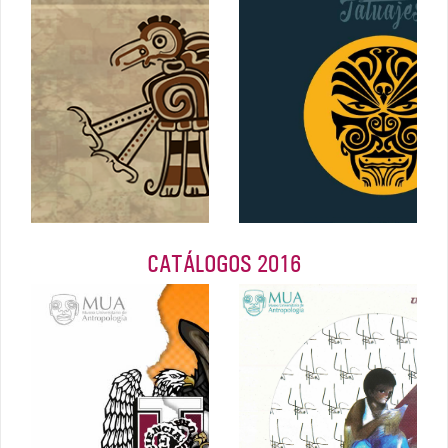
cerámica
simbolismo
prehispánica
Máscaras y
tatuajes
Septiembre
2017
Abril 2017
CATÁLOGOS 2016
35/Diez
Entre 2
Trascendencia
Mundos.
y cultura
Pedro Ipiña