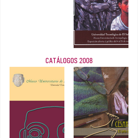
2010
CATÁLOGOS 2008
César
Sermeño. El
Catálogo MUA
arte del
Septiembre
sentimiento y
2008
de la paz
2008