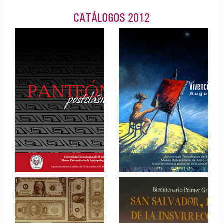
CATÁLOGOS 2012
Vivencial e
Panteón
inconcluso,
postclásico
Augusto
Crespín
Octubre 2012
Julio 2012
De curso legal,
San Salvador,
historia de la