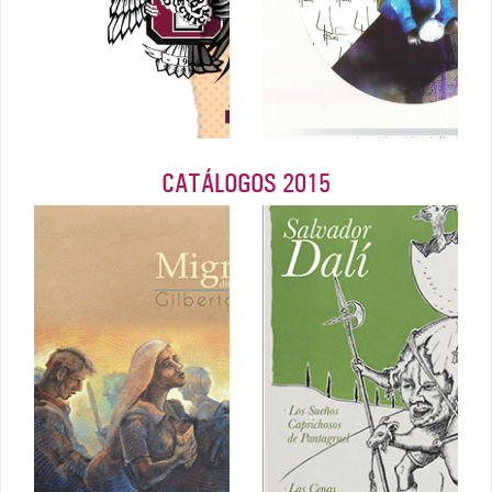
Junio 2016
2016
CATÁLOGOS 2015
Las Cenas de
Migrantes,
Gala, y Los
dibujos en
Sueños
gran formato
Caprichosos
de Pantagruel
Agosto 2015
Junio 2015