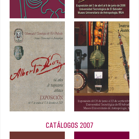
Instrumentos
Alberto Díaz.
musicales
66 años de
autóctonos del
trayectoria
mundo.
artística
Mauricio Vidal
Alvarenga
2008
2008
CATÁLOGOS 2007