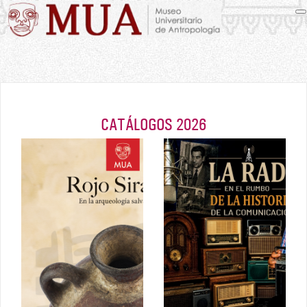
CATÁLOGOS 2026
Rojo Sirama,
La radio en el
en la
rumbo de la
arqueología
historia de la
salvadoreña
comunicación
2026
Junio 2026