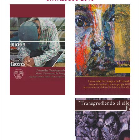
Oficio y
Sueños para
Sacrificio,
vivir despierto.
Experiencia de
Miguel Ángel
un
Ramírez
fotoperiodista
de Mauricio
2010
Cáceres
Septiembre
2010
Transgrediendo
el silencio.
Isaías Mata