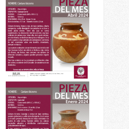
Pieza del mes
Cántoro bicromo
Abril 2024
Pieza del mes
Cántaro bícromo
Enero 2024