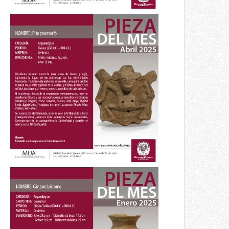
Pieza del mes
Pito zoomorfo
Abri 2025
Pieza del mes
Cántaro bícromo