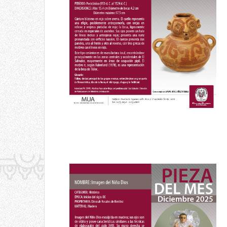
Cántaro bícromo
Enero 2026
Pieza del mes
Imagen del Niño Dios