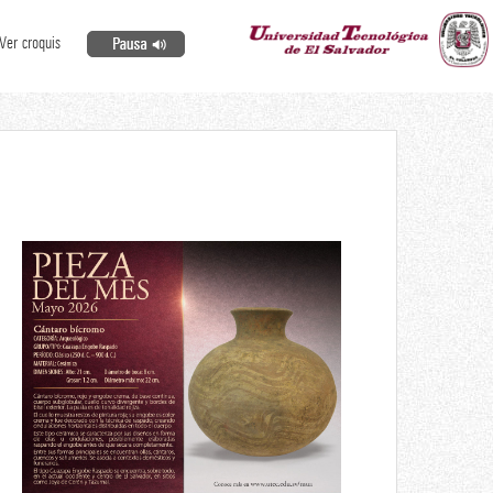
Ver croquis
Pieza del mes
Cántaro bícromo
Mayo 2026