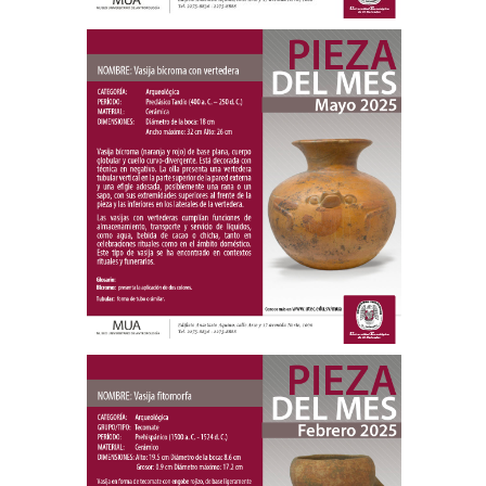
Pieza del mes
Vasija bícroma con
vertedera
Mayo 2025
Pieza del mes
Vasija fitomorfa