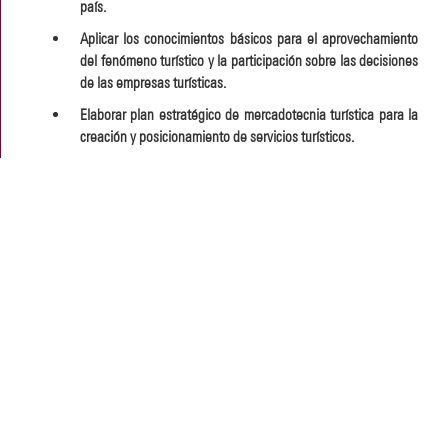
país.
Aplicar los conocimientos básicos para el aprovechamiento
del fenómeno turístico y la participación sobre las decisiones
de las empresas turísticas.
Elaborar plan estratégico de mercadotecnia turística para la
creación y posicionamiento de servicios turísticos.
Elaborar planes turísticos para el desarrollo sustentable de
las empresas.
¿Cuál es el área laboral en que se puede desarrollar el
futuro profesional?
Administrador de restaurantes y empresas similares.
Coordinador de clubes de servicio.
Coordinador de agencias de viaje.
Coordinador de eventos.