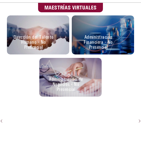
MAESTRÍAS VIRTUALES
Dirección del Talento
Administración
Humano - No
Financiera - No
Presencial
Presencial
Administración de
Negocios - No
Presencial