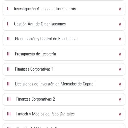
I
Investigación Aplicada a las Finanzas
V
I
Gestión Ágil de Organizaciones
V
II
Planificación y Control de Resultados
V
II
Presupuesto de Tesorería
V
II
Finanzas Corporativas 1
V
II
Decisiones de Inversión en Mercados de Capital
V
III
Finanzas Corporativas 2
V
III
Fintech y Medios de Pago Digitales
V